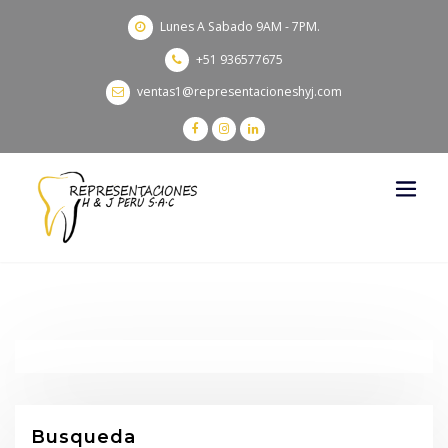
Lunes A Sabado 9AM - 7PM.
+51 936577675
ventas1@representacioneshyj.com
Busqueda