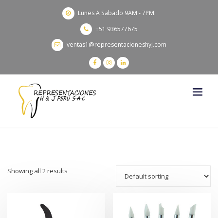
Lunes A Sabado 9AM - 7PM.
+51 936577675
ventas1@representacioneshyj.com
Showing all 2 results