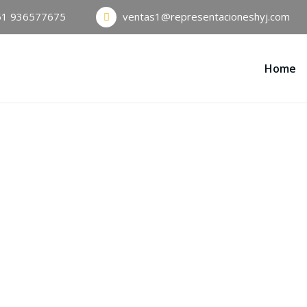
51 936577675
ventas1@representacioneshyj.com
Home