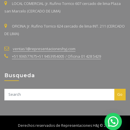
LOCAL COMERCIAL: Jr. Rufino Torrico 607 cercado de lima Plaza
san Marcelo (CERCADO DE LIMA)
OFICINA: Jr. Rufino Torrico 624 cercado de lima INT. 211 (CERCADO
DE LIMA)
ventas1@representacioneshyj.com
+51 936577675
+51 9453954005
/ Oficina 01 428 5429
Busqueda
Go
Derechos reservados de Representaciones H&J © 2023