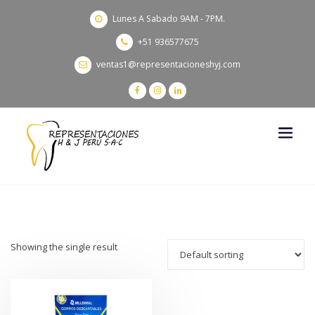
Lunes A Sabado 9AM - 7PM.
+51 936577675
ventas1@representacioneshyj.com
Showing the single result