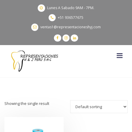
Lunes A Sabado 9AM - 7PM.
+51 936577675
ventas1@representacioneshyj.com
Showing the single result