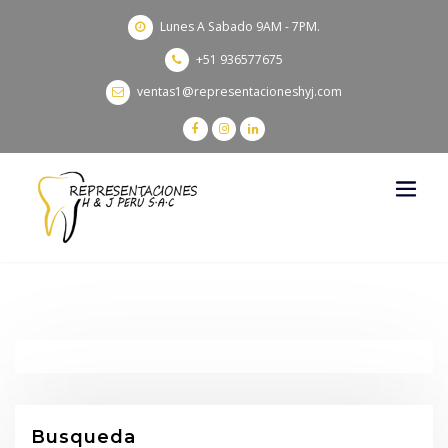
Lunes A Sabado 9AM - 7PM.
+51 936577675
ventas1@representacioneshyj.com
Busqueda